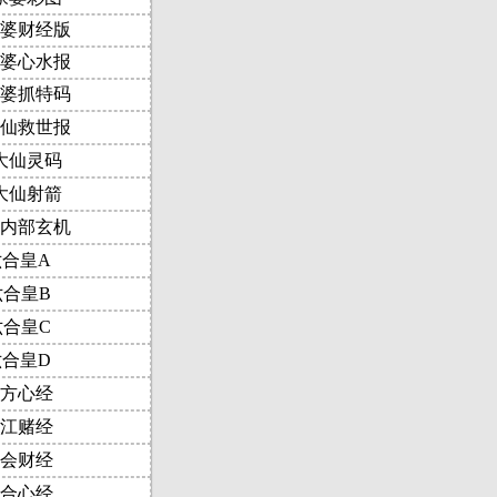
婆财经版
婆心水报
婆抓特码
仙救世报
大仙灵码
大仙射箭
内部玄机
六合皇A
六合皇B
六合皇C
六合皇D
方心经
江赌经
会财经
合心经