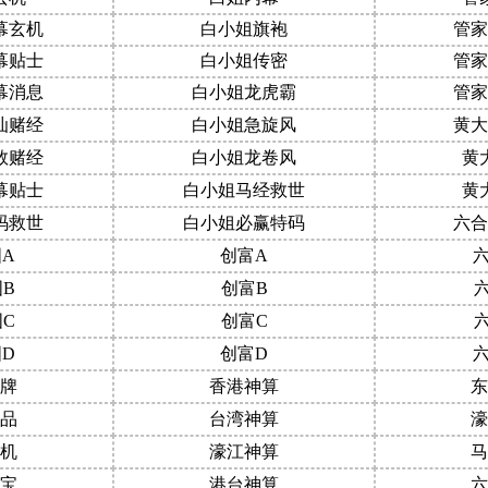
幕玄机
白小姐旗袍
管家
幕贴士
白小姐传密
管家
幕消息
白小姐龙虎霸
管家
汕赌经
白小姐急旋风
黄大
数赌经
白小姐龙卷风
黄
幕贴士
白小姐马经救世
黄
码救世
白小姐必赢特码
六合
A
创富A
B
创富B
C
创富C
D
创富D
牌
香港神算
东
品
台湾神算
濠
机
濠江神算
马
宝
港台神算
六