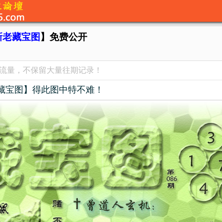
新老藏宝图
】免费公开
览流量，不保留大量往期记录！
藏宝图】得此图中特不难！