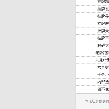
挂牌精
挂牌玄
挂牌寻
挂牌解
挂牌天
挂牌平
解码大
老版跑
九龙特
六合财
千金小
内部透
四不像
本论坛所提供的