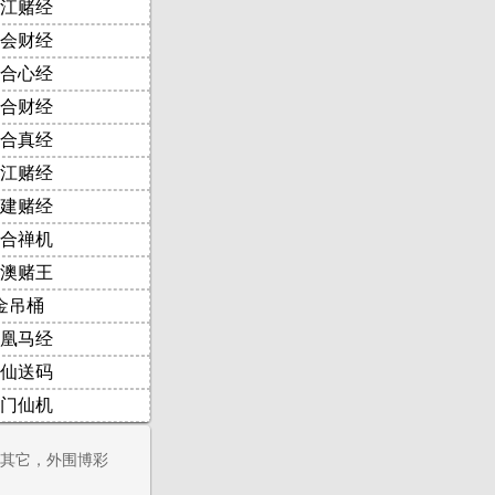
江赌经
会财经
合心经
合财经
合真经
江赌经
建赌经
合禅机
澳赌王
金吊桶
凰马经
仙送码
门仙机
其它，外围博彩