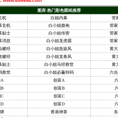
w.654448.com
图库-热门彩色图纸推荐
玄机
白姐内幕
管
幕玄机
白小姐旗袍
管家
幕贴士
白小姐传密
管家
幕消息
白小姐龙虎霸
管家
汕赌经
白小姐急旋风
黄大
数赌经
白小姐龙卷风
黄
幕贴士
白小姐马经救世
黄
码救世
白小姐必赢特码
六合
A
创富A
B
创富B
C
创富C
D
创富D
牌
香港神算
东