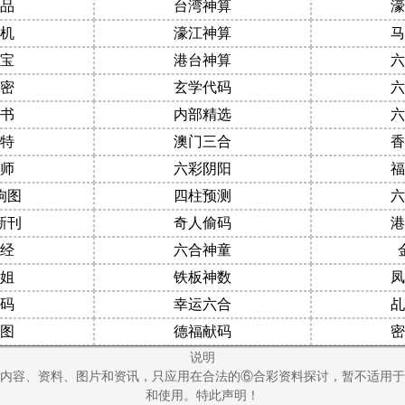
品
台湾神算
濠
机
濠江神算
马
宝
港台神算
六
密
玄学代码
六
书
内部精选
六
特
澳门三合
香
师
六彩阴阳
福
狗图
四柱预测
六
新刊
奇人偷码
港
经
六合神童
姐
铁板神数
凤
码
幸运六合
乩
图
德福献码
密
说明
内容、资料、图片和资讯，只应用在合法的⑥合彩资料探讨，暂不适用于
和使用。特此声明！