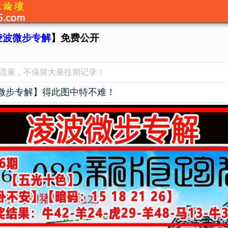
凌波微步专解
】免费公开
览流量，不保留大量往期记录！
微步专解】得此图中特不难！