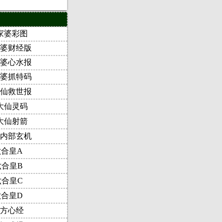
家婆彩图
婆财经版
婆心水报
婆抓特码
仙救世报
大仙灵码
大仙射箭
内部玄机
六合皇A
六合皇B
六合皇C
六合皇D
方心经