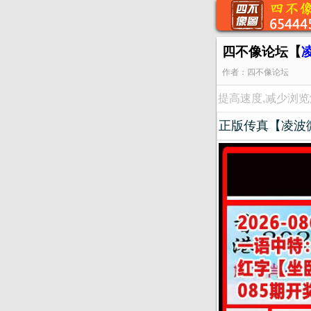
四不像论坛【
作者：四不像论坛
提高速度,减少浏
正版传真【凌波