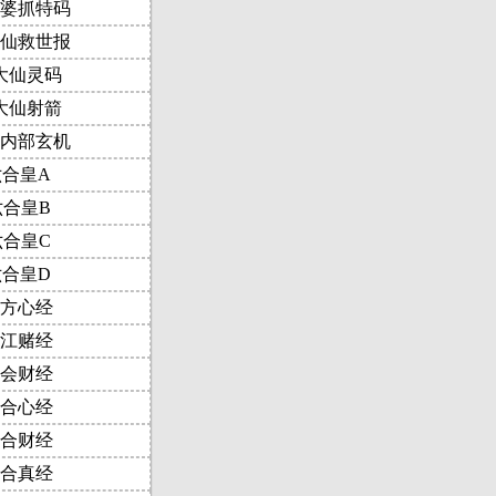
婆抓特码
仙救世报
大仙灵码
大仙射箭
内部玄机
六合皇A
六合皇B
六合皇C
六合皇D
方心经
江赌经
会财经
合心经
合财经
合真经