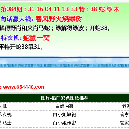
w.654448.com
图库-热门彩色图纸推荐
玄机
白姐内幕
管
幕玄机
白小姐旗袍
管家
幕贴士
白小姐传密
管家