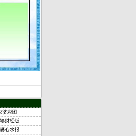
家婆彩图
婆财经版
婆心水报