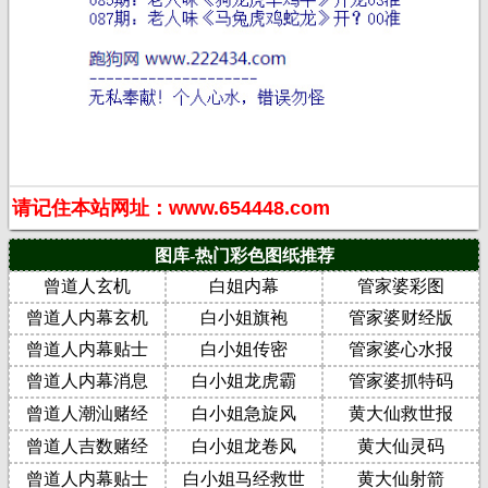
请记住本站网址：www.654448.com
图库-热门彩色图纸推荐
曾道人玄机
白姐内幕
管家婆彩图
曾道人内幕玄机
白小姐旗袍
管家婆财经版
曾道人内幕贴士
白小姐传密
管家婆心水报
曾道人内幕消息
白小姐龙虎霸
管家婆抓特码
曾道人潮汕赌经
白小姐急旋风
黄大仙救世报
曾道人吉数赌经
白小姐龙卷风
黄大仙灵码
曾道人内幕贴士
白小姐马经救世
黄大仙射箭