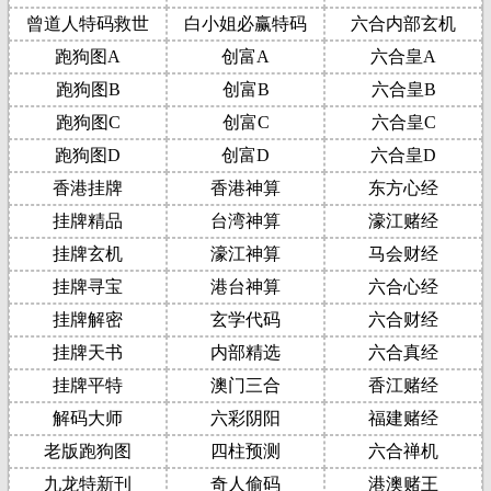
曾道人特码救世
白小姐必赢特码
六合内部玄机
跑狗图A
创富A
六合皇A
跑狗图B
创富B
六合皇B
跑狗图C
创富C
六合皇C
跑狗图D
创富D
六合皇D
香港挂牌
香港神算
东方心经
挂牌精品
台湾神算
濠江赌经
挂牌玄机
濠江神算
马会财经
挂牌寻宝
港台神算
六合心经
挂牌解密
玄学代码
六合财经
挂牌天书
内部精选
六合真经
挂牌平特
澳门三合
香江赌经
解码大师
六彩阴阳
福建赌经
老版跑狗图
四柱预测
六合禅机
九龙特新刊
奇人偷码
港澳赌王