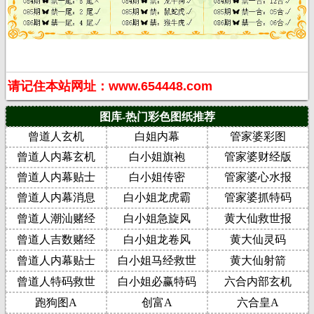
请记住本站网址：www.654448.com
图库-热门彩色图纸推荐
曾道人玄机
白姐内幕
管家婆彩图
曾道人内幕玄机
白小姐旗袍
管家婆财经版
曾道人内幕贴士
白小姐传密
管家婆心水报
曾道人内幕消息
白小姐龙虎霸
管家婆抓特码
曾道人潮汕赌经
白小姐急旋风
黄大仙救世报
曾道人吉数赌经
白小姐龙卷风
黄大仙灵码
曾道人内幕贴士
白小姐马经救世
黄大仙射箭
曾道人特码救世
白小姐必赢特码
六合内部玄机
跑狗图A
创富A
六合皇A