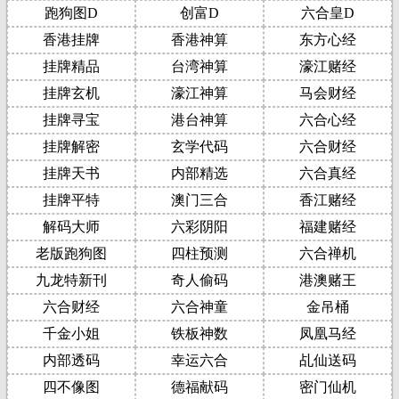
跑狗图D
创富D
六合皇D
香港挂牌
香港神算
东方心经
挂牌精品
台湾神算
濠江赌经
挂牌玄机
濠江神算
马会财经
挂牌寻宝
港台神算
六合心经
挂牌解密
玄学代码
六合财经
挂牌天书
内部精选
六合真经
挂牌平特
澳门三合
香江赌经
解码大师
六彩阴阳
福建赌经
老版跑狗图
四柱预测
六合禅机
九龙特新刊
奇人偷码
港澳赌王
六合财经
六合神童
金吊桶
千金小姐
铁板神数
凤凰马经
内部透码
幸运六合
乩仙送码
四不像图
德福献码
密门仙机