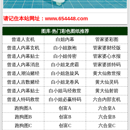
请记住本站网址：www.654448.com
图库-热门彩色图纸推荐
曾道人玄机
白姐内幕
管家婆彩图
曾道人内幕玄机
白小姐旗袍
管家婆财经版
曾道人内幕贴士
白小姐传密
管家婆心水报
曾道人内幕消息
白小姐龙虎霸
管家婆抓特码
曾道人潮汕赌经
白小姐急旋风
黄大仙救世报
曾道人吉数赌经
白小姐龙卷风
黄大仙灵码
曾道人内幕贴士
白小姐马经救世
黄大仙射箭
曾道人特码救世
白小姐必赢特码
六合内部玄机
跑狗图A
创富A
六合皇A
跑狗图B
创富B
六合皇B
跑狗图C
创富C
六合皇C