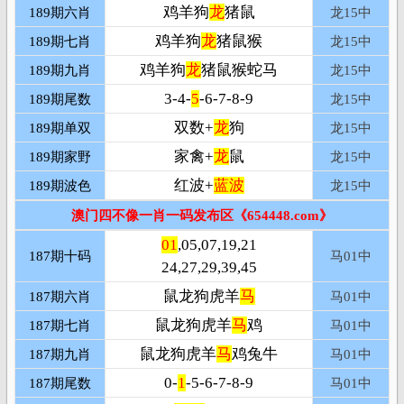
鸡羊狗
龙
猪鼠
189期六肖
龙15
中
鸡羊狗
龙
猪鼠猴
189期七肖
龙15
中
鸡羊狗
龙
猪鼠猴蛇马
189期九肖
龙15
中
3-4-
5
-6-7-8-9
189期尾数
龙15
中
双数+
龙
狗
189期单双
龙15
中
家禽+
龙
鼠
189期家野
龙15
中
红波+
蓝波
189期波色
龙15
中
澳门四不像一肖一码发布区《654448.com》
01
,05,07,19,21
187期十码
马01
中
24,27,29,39,45
鼠龙狗虎羊
马
187期六肖
马01
中
鼠龙狗虎羊
马
鸡
187期七肖
马01
中
鼠龙狗虎羊
马
鸡兔牛
187期九肖
马01
中
0-
1
-5-6-7-8-9
187期尾数
马01
中