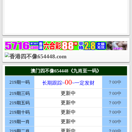
澳门四不像654448《九肖至一码》
00
219期一码
？00中
长期跟踪~
~一定发财
更新中
219期三码
？00中
更新中
219期五码
？00中
更新中
219期十码
？00中
更新中
219期一肖
？00中
更新中
219期二肖
？00中