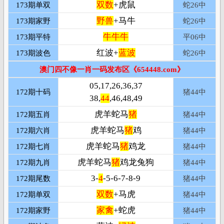
双数
+虎鼠
173期单双
蛇
26中
野兽
+马牛
173期家野
蛇
26中
牛牛牛
173期平特
平
06中
红波+
蓝波
173期波色
蛇
26中
澳门四不像一肖一码发布区《654448.com》
05,17,26,36,37
172期十码
猪44
中
38,
44
,46,48,49
虎羊蛇马
猪
172期五肖
猪44
中
虎羊蛇马
猪
鸡
172期六肖
猪44
中
虎羊蛇马
猪
鸡龙
172期七肖
猪44
中
虎羊蛇马
猪
鸡龙兔狗
172期九肖
猪44
中
3-
4
-5-6-7-8-9
172期尾数
猪44
中
双数
+马虎
172期单双
猪44
中
家禽
+蛇虎
172期家野
猪44
中