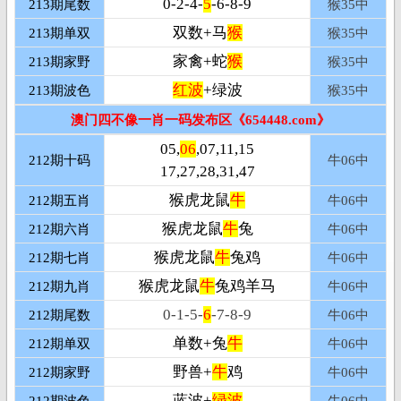
0-2-4-
5
-6-8-9
213期尾数
猴35
中
双数+马
猴
213期单双
猴35
中
家禽+蛇
猴
213期家野
猴35
中
红波
+绿波
213期波色
猴35
中
澳门四不像一肖一码发布区《654448.com》
05,
06
,07,11,15
212期十码
牛06
中
17,27,28,31,47
猴虎龙鼠
牛
212期五肖
牛06
中
猴虎龙鼠
牛
兔
212期六肖
牛06
中
猴虎龙鼠
牛
兔鸡
212期七肖
牛06
中
猴虎龙鼠
牛
兔鸡羊马
212期九肖
牛06
中
0-1-5-
6
-7-8-9
212期尾数
牛06
中
单数+兔
牛
212期单双
牛06
中
野兽+
牛
鸡
212期家野
牛06
中
蓝波+
绿波