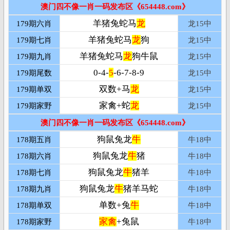
澳门四不像一肖一码发布区《654448.com》
羊猪兔蛇马
龙
179期六肖
龙15
中
羊猪兔蛇马
龙
狗
179期七肖
龙15
中
羊猪兔蛇马
龙
狗牛鼠
179期九肖
龙15
中
0-4-
5
-6-7-8-9
179期尾数
龙15
中
双数+马
龙
179期单双
龙15
中
家禽+蛇
龙
179期家野
龙15
中
澳门四不像一肖一码发布区《654448.com》
狗鼠兔龙
牛
178期五肖
牛18中
狗鼠兔龙
牛
猪
178期六肖
牛18中
狗鼠兔龙
牛
猪羊
178期七肖
牛18中
狗鼠兔龙
牛
猪羊马蛇
178期九肖
牛18中
单数+兔
牛
178期单双
牛18中
家禽
+兔鼠
178期家野
牛18中