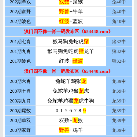
双数
+鼠猴
202期单双
兔40中
野兽
+牛羊
202期家野
兔40中
红波
+蓝波
202期波色
兔40中
澳门四不像一肖一码发布区《654448.com》
猴马狗兔蛇虎
猪
201期七肖
猪32中
猴马狗兔蛇虎
猪
龙羊
201期九肖
猪32中
红波+
绿波
201期波色
猪32中
澳门四不像一肖一码发布区《654448.com》
兔蛇羊鸡猴
龙
200期六肖
龙
39中
兔蛇羊鸡猴
龙
虎
200期七肖
龙
39中
兔蛇羊鸡猴
龙
虎牛狗
200期九肖
龙
39中
0-1-5-6-7-8-
9
200期尾数
龙
39中
双数+
龙
猴
200期单双
龙
39中
野兽
+鸡羊
200期家野
龙
39中