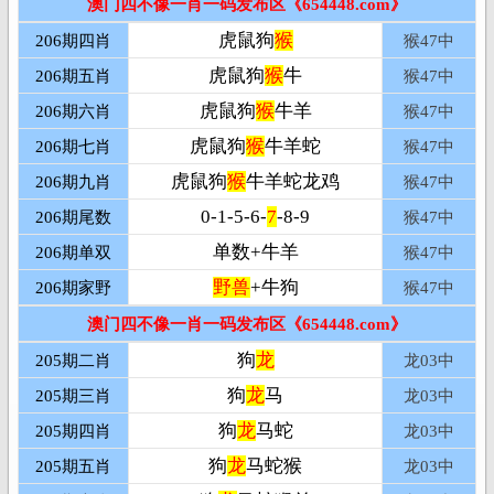
澳门四不像一肖一码发布区《654448.com》
虎鼠狗
猴
206期四肖
猴47
中
虎鼠狗
猴
牛
206期五肖
猴47
中
虎鼠狗
猴
牛羊
206期六肖
猴47
中
虎鼠狗
猴
牛羊蛇
206期七肖
猴47
中
虎鼠狗
猴
牛羊蛇龙鸡
206期九肖
猴47
中
0-1-5-6-
7
-8-9
206期尾数
猴47
中
单数+牛羊
206期单双
猴47
中
野兽
+牛狗
206期家野
猴47
中
澳门四不像一肖一码发布区《654448.com》
狗
龙
205期二肖
龙03
中
狗
龙
马
205期三肖
龙03
中
狗
龙
马蛇
205期四肖
龙03
中
狗
龙
马蛇猴
205期五肖
龙03
中