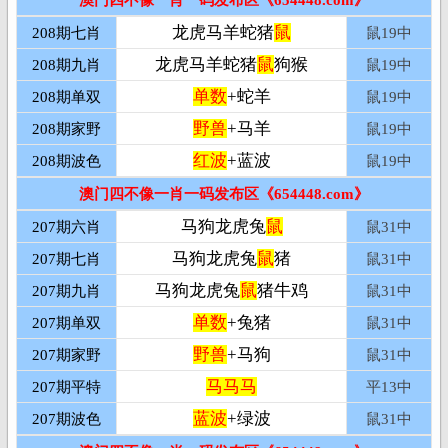
澳门四不像一肖一码发布区《654448.com》
龙虎马羊蛇猪
鼠
208期七肖
鼠19
中
龙虎马羊蛇猪
鼠
狗猴
208期九肖
鼠19
中
单数
+蛇羊
208期单双
鼠19
中
野兽
+马羊
208期家野
鼠19
中
红波
+蓝波
208期波色
鼠19
中
澳门四不像一肖一码发布区《654448.com》
马狗龙虎兔
鼠
207期六肖
鼠31
中
马狗龙虎兔
鼠
猪
207期七肖
鼠31
中
马狗龙虎兔
鼠
猪牛鸡
207期九肖
鼠31
中
单数
+兔猪
207期单双
鼠31
中
野兽
+马狗
207期家野
鼠31
中
马马马
207期平特
平13中
蓝波
+绿波
207期波色
鼠31
中