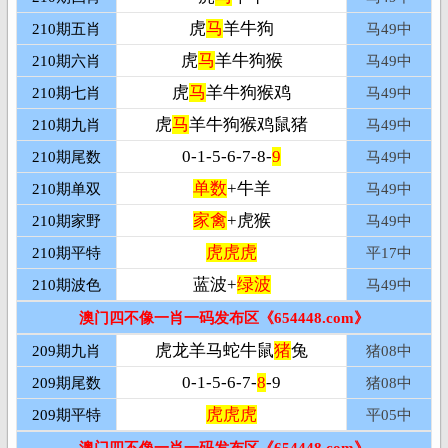
虎
马
羊牛狗
210期五肖
马49
中
虎
马
羊牛狗猴
210期六肖
马49
中
虎
马
羊牛狗猴鸡
210期七肖
马49
中
虎
马
羊牛狗猴鸡鼠猪
210期九肖
马49
中
0-1-5-6-7-8-
9
210期尾数
马49
中
单数
+牛羊
210期单双
马49
中
家禽
+虎猴
210期家野
马49
中
虎虎虎
210期平特
平
17中
蓝波+
绿波
210期波色
马49
中
澳门四不像一肖一码发布区《654448.com》
虎龙羊马蛇牛鼠
猪
兔
209期九肖
猪08
中
0-1-5-6-7-
8
-9
209期尾数
猪08
中
虎虎虎
209期平特
平
05中