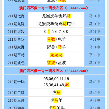
212期波色
牛06
中
澳门四不像一肖一码发布区《654448.com》
龙猴虎羊兔鸡
马
211期七肖
马01
中
龙猴虎羊兔鸡
马
蛇牛
211期九肖
马01
中
0-
1
-5-6-7-8-9
211期尾数
马01
中
单数
+兔羊
211期单双
马01
中
野兽+
马
羊
211期家野
马01
中
龙龙龙
211期平特
平39中
红波
+蓝波
211期波色
马01
中
澳门四不像一肖一码发布区《654448.com》
05,06,09,11,18
210期十码
马49
中
25,36,41,48,
49
虎
马
210期二肖
马49
中
虎
马
羊
210期三肖
马49
中
虎
马
羊牛
210期四肖
马49
中