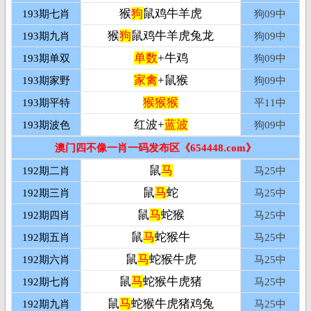
猴
狗
鼠鸡牛羊虎
193期七肖
狗09
中
猴
狗
鼠鸡牛羊虎兔龙
193期九肖
狗09
中
单数
+牛鸡
193期单双
狗09
中
家禽
+鼠猴
193期家野
狗09
中
猴猴猴
193期平特
平
11中
红波+
蓝波
193期波色
狗09
中
澳门四不像一肖一码发布区《654448.com》
鼠
马
192期二肖
马25
中
鼠
马
蛇
192期三肖
马25
中
鼠
马
蛇猴
192期四肖
马25
中
鼠
马
蛇猴牛
192期五肖
马25
中
鼠
马
蛇猴牛虎
192期六肖
马25
中
鼠
马
蛇猴牛虎猪
192期七肖
马25
中
鼠
马
蛇猴牛虎猪鸡兔
192期九肖
马25
中