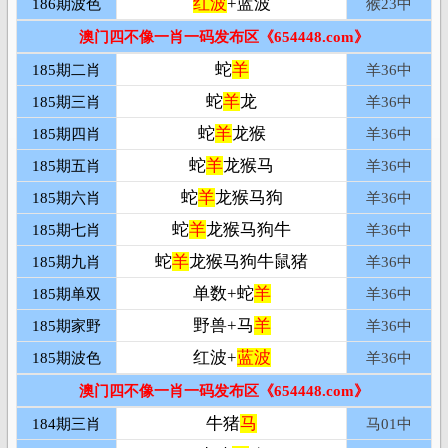
红波
+蓝波
186期波色
猴23
中
澳门四不像一肖一码发布区《654448.com》
蛇
羊
185期二肖
羊36
中
蛇
羊
龙
185期三肖
羊36
中
蛇
羊
龙猴
185期四肖
羊36
中
蛇
羊
龙猴马
185期五肖
羊36
中
蛇
羊
龙猴马狗
185期六肖
羊36
中
蛇
羊
龙猴马狗牛
185期七肖
羊36
中
蛇
羊
龙猴马狗牛鼠猪
185期九肖
羊36
中
单数+蛇
羊
185期单双
羊36
中
野兽+马
羊
185期家野
羊36
中
红波+
蓝波
185期波色
羊36
中
澳门四不像一肖一码发布区《654448.com》
牛猪
马
184期三肖
马01
中