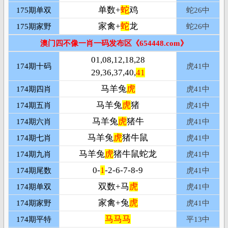
单数+
蛇
鸡
175期单双
蛇26
中
家禽+
蛇
龙
175期家野
蛇26
中
澳门四不像一肖一码发布区《654448.com》
01,08,12,18,28
174期十码
虎41
中
29,36,37,40,
41
马羊兔
虎
174期四肖
虎41
中
马羊兔
虎
猪
174期五肖
虎41
中
马羊兔
虎
猪牛
174期六肖
虎41
中
马羊兔
虎
猪牛鼠
174期七肖
虎41
中
马羊兔
虎
猪牛鼠蛇龙
174期九肖
虎41
中
0-
1
-2-6-7-8-9
174期尾数
虎41
中
双数+马
虎
174期单双
虎41
中
家禽+兔
虎
174期家野
虎41
中
马马马
174期平特
平
13中