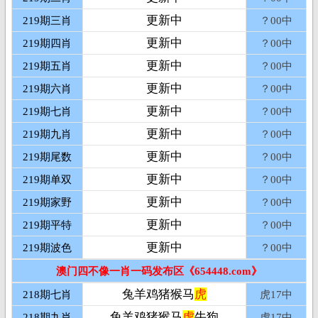
更新中
219期三肖
？00中
更新中
219期四肖
？00中
更新中
219期五肖
？00中
更新中
219期六肖
？00中
更新中
219期七肖
？00中
更新中
219期九肖
？00中
更新中
219期尾数
？00中
更新中
219期单双
？00中
更新中
219期家野
？00中
更新中
219期平特
？00中
更新中
219期波色
？00中
澳门四不像一肖一码发布区《654448.com》
兔羊鸡猪猴马
虎
218期七肖
虎17
中
兔羊鸡猪猴马
虎
牛狗
218期九肖
虎17
中