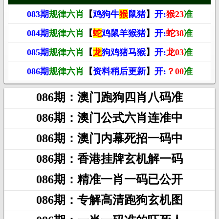
083期
规律六肖
【
鸡狗牛
猴
鼠猪
】
开:
猴23
准
084期
规律六肖
【
蛇
鸡鼠羊猴猪
】
开:
蛇38
准
085期
规律六肖
【
龙
狗鸡猪马猴
】
开:
龙03
准
086期
规律六肖
【
资料稍后更新
】
开:
？00
准
086期：澳门跑狗四肖八码准
086期：澳门公式六肖连准中
086期：澳门内幕死招一码中
086期：香港挂牌玄机解一码
086期：精准一肖一码已公开
086期：专解高清跑狗玄机图